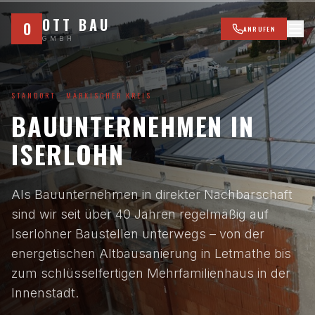
Zum Hauptinhalt springen
OTT BAU
O
ANRUFEN
GMBH
STANDORT ·
MÄRKISCHER KREIS
BAUUNTERNEHMEN IN
ISERLOHN
Als Bauunternehmen in direkter Nachbarschaft
sind wir seit über 40 Jahren regelmäßig auf
Iserlohner Baustellen unterwegs – von der
energetischen Altbausanierung in Letmathe bis
zum schlüsselfertigen Mehrfamilienhaus in der
Innenstadt.